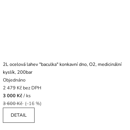
2L ocelová lahev "baculka" konkavní dno, O2, medicinální
kyslík, 200bar
Objednáno
2 479 Kč bez DPH
3 000 Kč
/ ks
3 600 Kč
(–16 %)
DETAIL