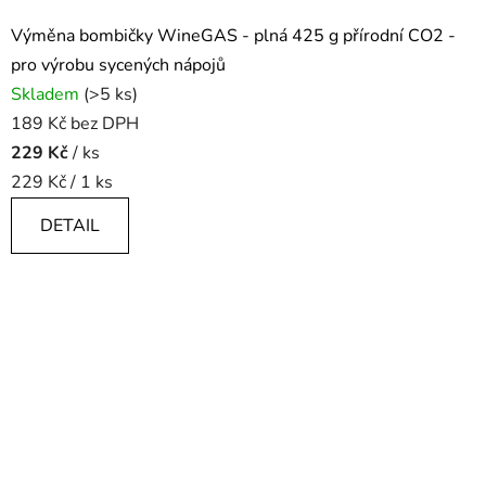
Výměna bombičky WineGAS - plná 425 g přírodní CO2 -
pro výrobu sycených nápojů
Skladem
(>5 ks)
189 Kč bez DPH
229 Kč
/ ks
Měrná
229 Kč / 1 ks
cena:
DETAIL