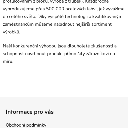
protlačováním z bloků, výroba z trubek). Každoročně
vyprodukujeme přes 500 000 ocelových lahví, jež vyvážíme
do celého světa. Díky vyspělé technologii a kvalifikovaným
zaměstnancům můžeme nabídnout nejširší sortiment
výrobků.
Naší konkurenční výhodou jsou dlouholeté zkušenosti a
schopnost navrhnout produkt přímo šitý zákazníkovi na
míru.
Z
á
Informace pro vás
p
a
Obchodní podmínky