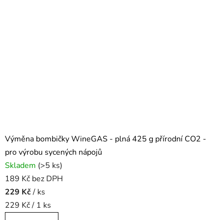
Výměna bombičky WineGAS - plná 425 g přírodní CO2 -
pro výrobu sycených nápojů
Skladem
(>5 ks)
189 Kč bez DPH
229 Kč
/ ks
Měrná
229 Kč / 1 ks
cena: