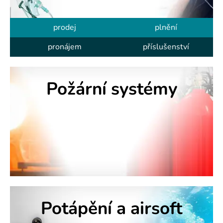
E
prodej
plnění
,
a
pronájem
příslušenství
.
Požární
systémy
s
.
Potápění
a airsoft