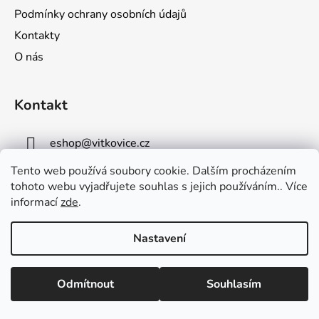
t
Podmínky ochrany osobních údajů
í
Kontakty
O nás
Kontakt
eshop
@
vitkovice.cz
Tento web používá soubory cookie. Dalším procházením
+420724110930
tohoto webu vyjadřujete souhlas s jejich používáním.. Více
informací
zde
.
Nastavení
VÍTKOVICE, a.s.
Potřebujete poradit? Neváhejte nás kontaktovat na emailu:
Odmítnout
Souhlasím
eshop@cylinders.cz
Vytvořil Shoptet