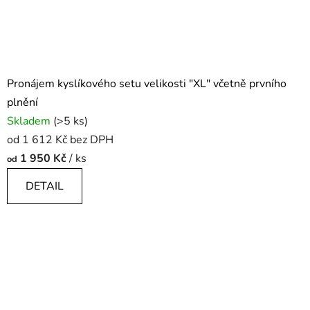
Pronájem kyslíkového setu velikosti "XL" včetně prvního
plnění
Skladem
(>5 ks)
od 1 612 Kč bez DPH
1 950 Kč
/ ks
od
DETAIL