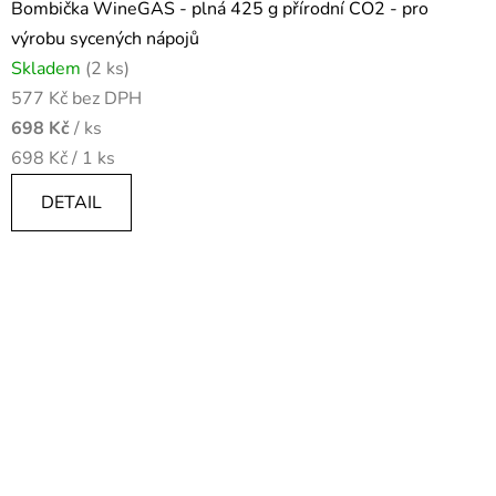
Bombička WineGAS - plná 425 g přírodní CO2 - pro
výrobu sycených nápojů
Skladem
(2 ks)
577 Kč bez DPH
698 Kč
/ ks
Měrná
698 Kč / 1 ks
cena:
DETAIL