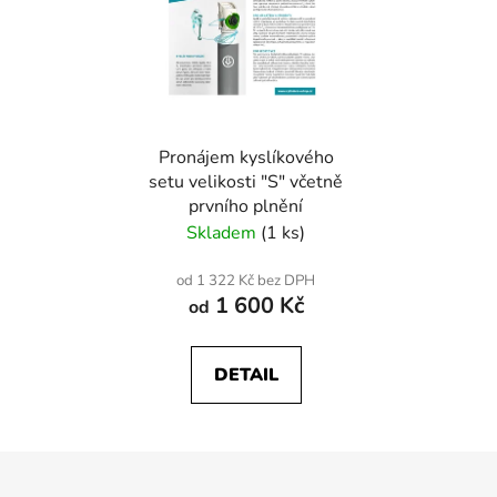
Pronájem kyslíkového
setu velikosti "S" včetně
prvního plnění
Skladem
(1 ks)
od 1 322 Kč bez DPH
1 600 Kč
od
DETAIL
Z
á