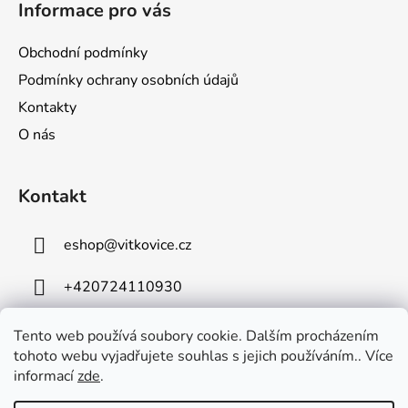
Informace pro vás
p
a
Obchodní podmínky
t
Podmínky ochrany osobních údajů
í
Kontakty
O nás
Kontakt
eshop
@
vitkovice.cz
+420724110930
Tento web používá soubory cookie. Dalším procházením
tohoto webu vyjadřujete souhlas s jejich používáním.. Více
informací
zde
.
VÍTKOVICE, a.s.