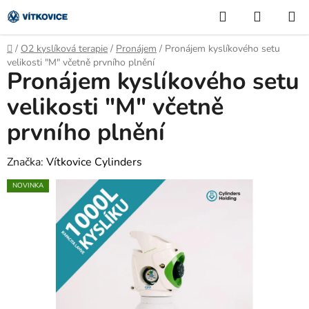
Přejít
Hledat
NÁKUP
na
KOŠÍK
obsah
Domů
/
O2 kyslíková terapie
/
Pronájem
/
Pronájem kyslíkového setu
velikosti "M" včetně prvního plnění
Pronájem kyslíkového setu
velikosti "M" včetně
prvního plnění
Značka:
Vítkovice Cylinders
NOVINKA