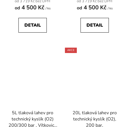
od 3 719 Kč bez DPH
od 3 719 Kč bez DPH
4 500 Kč
4 500 Kč
od
od
/ ks
/ ks
DETAIL
DETAIL
AKCE
5L tlaková lahev pro
20L tlaková lahev pro
technický kyslík (O2)
technický kyslík (O2),
200/300 bar , Vítkovice
200 bar,