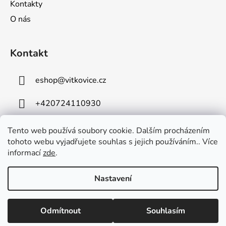
r
Kontakty
v
O nás
k
y
v
Kontakt
ý
p
eshop
@
vitkovice.cz
i
s
+420724110930
u
Tento web používá soubory cookie. Dalším procházením
tohoto webu vyjadřujete souhlas s jejich používáním.. Více
informací
zde
.
VÍTKOVICE, a.s.
Nastavení
Vytvořil Shoptet
Potřebujete poradit? Neváhejte nás kontaktovat na emailu:
Odmítnout
Souhlasím
Copyright 2026
VÍTKOVICE, a.s. e-shop
. Všechna práva
eshop@cylinders.cz
vyhrazena.
Upravit nastavení cookies