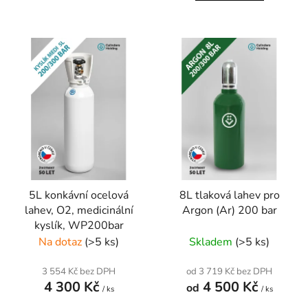
5L konkávní ocelová
8L tlaková lahev pro
lahev, O2, medicinální
Argon (Ar) 200 bar
kyslík, WP200bar
Na dotaz
(>5 ks)
Skladem
(>5 ks)
3 554 Kč bez DPH
od 3 719 Kč bez DPH
4 300 Kč
4 500 Kč
od
/ ks
/ ks