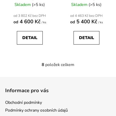
Cylinders
Skladem
(>5 ks)
Skladem
(>5 ks)
od 3 802 Kč bez DPH
od 4 463 Kč bez DPH
4 600 Kč
5 400 Kč
od
od
/ ks
/ ks
DETAIL
DETAIL
8
položek celkem
O
v
l
Z
á
á
d
Informace pro vás
p
a
a
c
Obchodní podmínky
t
í
Podmínky ochrany osobních údajů
p
í