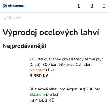
Přejít
Hledat
NÁKUP
na
KOŠÍK
obsah
Domů
/
Výprodej
Výprodej ocelových lahví
Nejprodávanější
10L tlaková lahev pro stlačený zemní plyn
(CNG), 300 bar, Vítkovice Cylinders
Na dotaz
(1 ks)
3 350 Kč
8L tlaková lahev pro Argon (Ar) 200 bar
Skladem
(>5 ks)
4 500 Kč
od