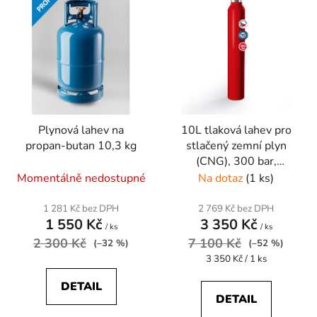
p
o
i
d
s
u
p
k
r
t
o
ů
d
Plynová lahev na
10L tlaková lahev pro
u
propan-butan 10,3 kg
stlačený zemní plyn
k
(CNG), 300 bar,
t
Vítkovice Cylinders
Momentálně nedostupné
Na dotaz
(1 ks)
ů
1 281 Kč bez DPH
2 769 Kč bez DPH
1 550 Kč
3 350 Kč
/ ks
/ ks
2 300 Kč
7 100 Kč
(–32 %)
(–52 %)
Měrná
3 350 Kč / 1 ks
cena:
DETAIL
DETAIL