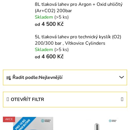
8L tlaková lahev pro Argon + Oxid uhličitý
(Ar+CO2) 200bar
Skladem
(>5 ks)
4 500 Kč
od
5L tlaková lahev pro technický kyslík (O2)
200/300 bar , Vítkovice Cylinders
Skladem
(>5 ks)
4 600 Kč
od
Ř
Řadit podle:
Nejlevnější
a
z
e
OTEVŘÍT FILTR
n
í
V
p
AKCE
ý
r