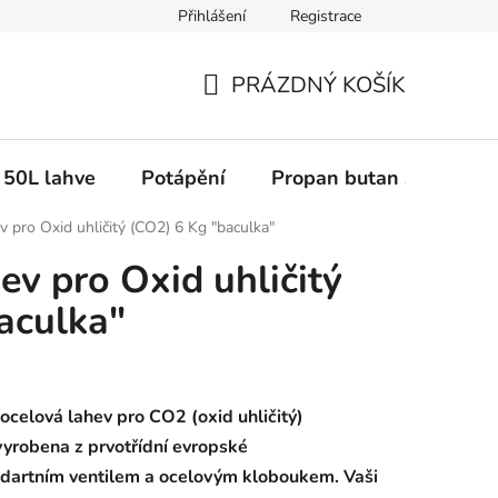
Přihlášení
Registrace
PRÁZDNÝ KOŠÍK
NÁKUPNÍ
KOŠÍK
50L lahve
Potápění
Propan butan svařované
v pro Oxid uhličitý (CO2) 6 Kg "baculka"
ev pro Oxid uhličitý
aculka"
ocelová lahev pro CO2 (oxid uhličitý)
vyrobena z prvotřídní evropské
dartním ventilem a ocelovým kloboukem. Vaši