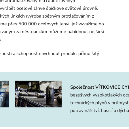
ně automatizovaným a robotizovaným
vyrábět ocelové láhve špičkové světové úrovně.
kých linkách (výroba zpětným protlačováním z
eme přes 500 000 ocelových lahví, jež vyvážíme do
ifikovaným zaměstnancům můžeme nabídnout nejširší
u.
nosti a schopnost navrhnout produkt přímo šitý
Společnost VÍTKOVICE CY
bezešvých vysokotlakých ocel
technic­kých plynů v průmyslu
potravinářství, hasicí a dých