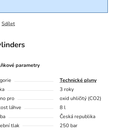
Sdílet
linders
ňkové parametry
gorie
Technické plyny
ka
3 roky
no pro
oxid uhličitý (CO2)
kost láhve
8 l
ba
Česká republika
ební tlak
250 bar