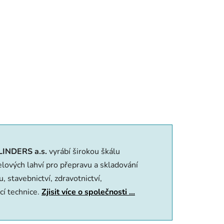
LINDERS a.s.
vyrábí širokou škálu
o­vých lahví pro přepravu a skladování
, stavebnictví, zdravotnictví,
ací technice.
Zjisit více o společnosti ...