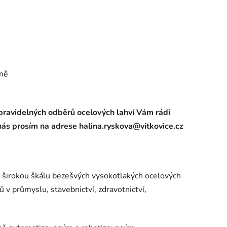
lně
pravidelných odběrů ocelových lahví Vám rádi
ás prosím na adrese halina.ryskova@vitkovice.cz
 širokou škálu bezešvých vysokotlakých ocelo­vých
ů v průmyslu, stavebnictví, zdravotnictví,