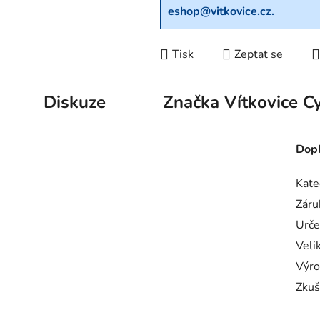
eshop@vitkovice.cz.
Tisk
Zeptat se
Diskuze
Značka
Vítkovice Cy
Dopl
Kate
Záru
Urče
Veli
Výro
Zkuš