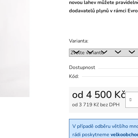
novou l
ahev můžete pravidelně
dodavatelů plynů v rámci Evr
Varianta:
Dostupnost
Kód:
od
4 500 Kč
od
3 719 Kč
bez DPH
Měrná cena:
V případě odběru většího mn
rádi poskytneme
velkoobcho