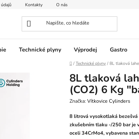
 údajů
Kontakty
O nás
pie
Technické plyny
Výprodej
Gastro
Domů
/
Technické plyny
/
8L tlaková lahe
8L tlaková lah
(CO2) 6 Kg "b
Značka:
Vítkovice Cylinders
8 litrová vysokotlaká bezešvá 
zkušebním tlaku -/250 bar je 
oceli
34CrMo4,
vybavena stan