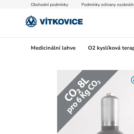
Přejít
Obchodní podmínky
Podmínky ochrany osobních
na
obsah
Medicinální lahve
O2 kyslíková tera