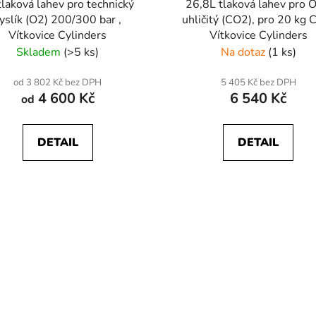
tlaková lahev pro technický
26,8L tlaková lahev pro O
yslík (O2) 200/300 bar ,
uhličitý (CO2), pro 20 kg 
Vítkovice Cylinders
Vítkovice Cylinders
Skladem
(>5 ks)
Na dotaz
(1 ks)
od 3 802 Kč bez DPH
5 405 Kč bez DPH
4 600 Kč
6 540 Kč
od
DETAIL
DETAIL