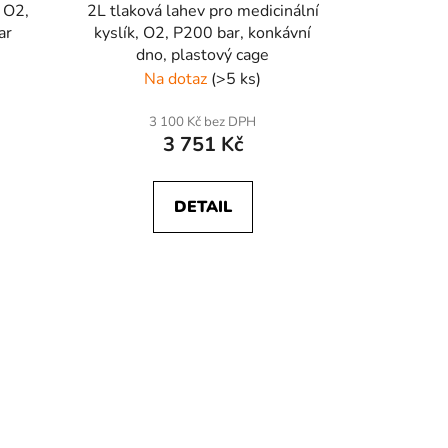
 O2,
2L tlaková lahev pro medicinální
ar
kyslík, O2, P200 bar, konkávní
dno, plastový cage
Na dotaz
(>5 ks)
3 100 Kč bez DPH
3 751 Kč
DETAIL