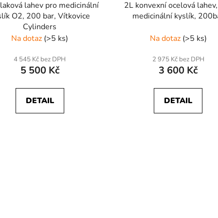
laková lahev pro medicinální
2L konvexní ocelová lahev,
slík O2, 200 bar, Vítkovice
medicinální kyslík, 200b
Cylinders
Na dotaz
(>5 ks)
Na dotaz
(>5 ks)
4 545 Kč bez DPH
2 975 Kč bez DPH
5 500 Kč
3 600 Kč
DETAIL
DETAIL