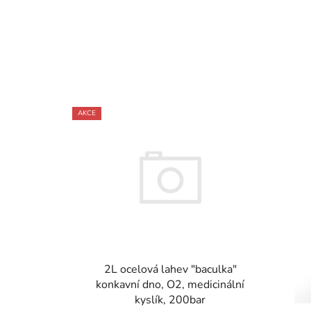
AKCE
2L ocelová lahev "baculka"
konkavní dno, O2, medicinální
kyslík, 200bar