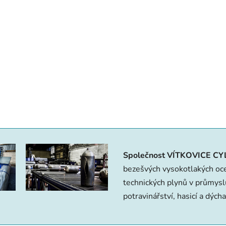
Společnost VÍTKOVICE CY
bezešvých vysokotlakých ocel
technic­kých plynů v průmyslu
potravinářství, hasicí a dých