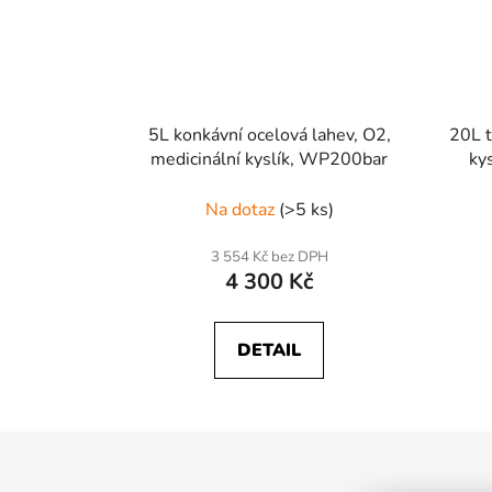
5L konkávní ocelová lahev, O2,
20L t
medicinální kyslík, WP200bar
ky
Na dotaz
(>5 ks)
3 554 Kč bez DPH
4 300 Kč
DETAIL
Z