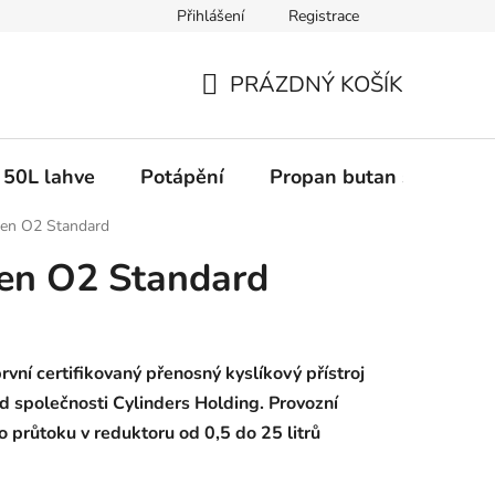
Přihlášení
Registrace
PRÁZDNÝ KOŠÍK
NÁKUPNÍ
KOŠÍK
50L lahve
Potápění
Propan butan svařované
en O2 Standard
en O2 Standard
vní certifikovaný přenosný kyslíkový přístroj
d společnosti Cylinders Holding. Provozní
 průtoku v reduktoru od 0,5 do 25 litrů