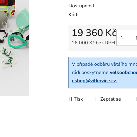
Dostupnost
Kód:
19 360 Kč
16 000 Kč bez DPH
Měrná cena:
V případě odběru většího mn
rádi poskytneme
velkoobcho
eshop@vitkovice.cz.
Tisk
Zeptat se