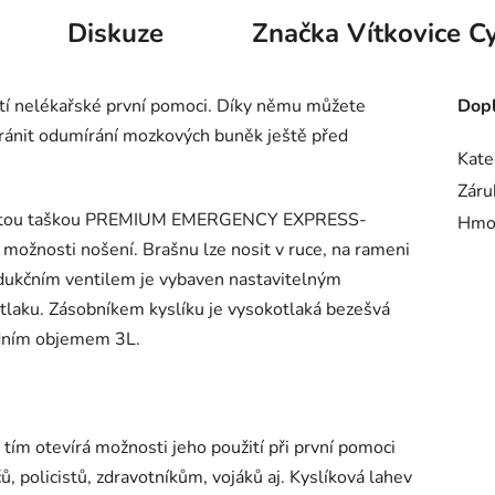
Diskuze
Značka
Vítkovice Cy
utí nelékařské první pomoci. Díky němu můžete
Dopl
ránit odumírání mozkových buněk ještě před
Kate
Záru
vinutou taškou PREMIUM EMERGENCY EXPRESS-
Hmo
ožnosti nošení. Brašnu lze nosit v ruce, na rameni
redukčním ventilem je vybaven nastavitelným
 tlaku. Zásobníkem kyslíku je vysokotlaká bezešvá
odním objemem 3L.
 tím otevírá možnosti jeho použití při první pomoci
 policistů, zdravotníkům, vojáků aj. Kyslíková lahev