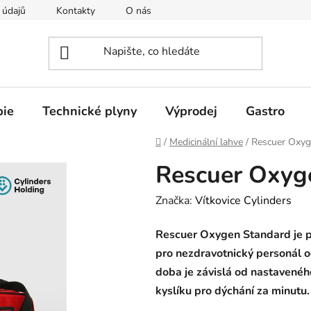
 údajů
Kontakty
O nás
pie
Technické plyny
Výprodej
Gastro
Domů
/
Medicinální lahve
/
Rescuer Oxyg
Rescuer Oxyg
Značka:
Vítkovice Cylinders
Rescuer Oxygen Standard je pr
pro nezdravotnický personál o
doba je závislá od nastaveného
kyslíku pro dýchání za minutu.