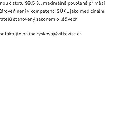
učenou čistotu 99,5 %, maximálně povolené příměsi
ároveň není v kompetenci SÚKL jako medicinální
ěratelů stanovený zákonem o léčivech.
ontaktujte halina.ryskova@vitkovice.cz