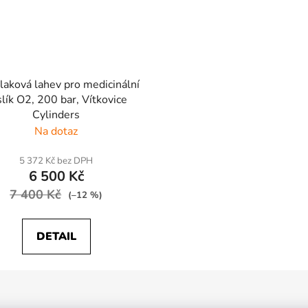
laková lahev pro medicinální
slík O2, 200 bar, Vítkovice
Cylinders
Na dotaz
5 372 Kč bez DPH
6 500 Kč
7 400 Kč
(–12 %)
DETAIL