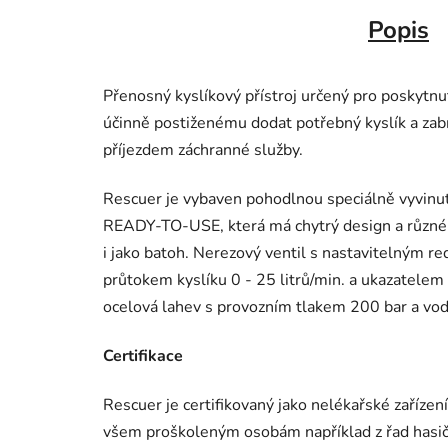
Popis
Přenosný kyslíkový přístroj určený pro poskytn
účinně postiženému dodat potřebný kyslík a zab
příjezdem záchranné služby.
Rescuer je vybaven pohodlnou speciálně vy
READY-TO-USE, která má chytrý design a různé m
i jako batoh. Nerezový ventil s nastavitelným 
průtokem kyslíku 0 - 25 litrů/min. a ukazatelem
ocelová lahev s provozním tlakem 200 bar a v
Certifikace
Rescuer je certifikovaný jako nelékařské zařízení
všem proškoleným osobám například z řad hasičů,