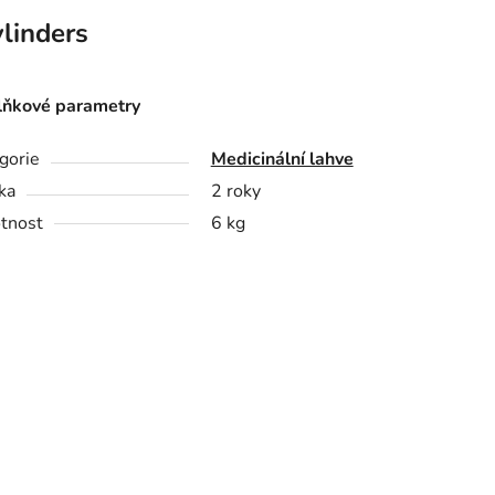
linders
ňkové parametry
gorie
Medicinální lahve
ka
2 roky
tnost
6 kg