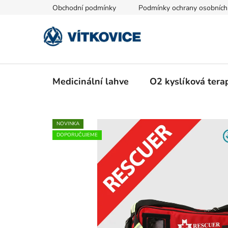
Přejít
Obchodní podmínky
Podmínky ochrany osobních
na
obsah
Medicinální lahve
O2 kyslíková tera
NOVINKA
DOPORUČUJEME