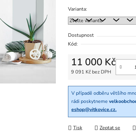
Varianta:
Dostupnost
Kód:
11 000 Kč
9 091 Kč bez DPH
Měrná cena:
V případě odběru většího mn
rádi poskytneme
velkoobcho
eshop@vitkovice.cz.
Tisk
Zeptat se