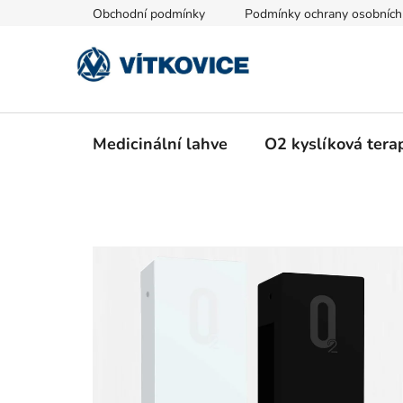
Přejít
Obchodní podmínky
Podmínky ochrany osobních
na
obsah
Medicinální lahve
O2 kyslíková tera