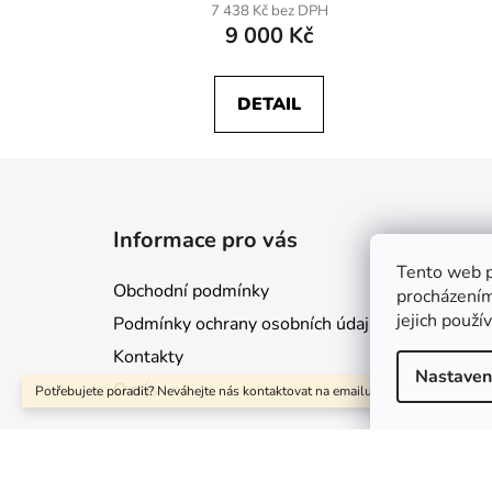
7 438 Kč bez DPH
9 000 Kč
DETAIL
Z
á
Informace pro vás
p
Tento web p
a
Obchodní podmínky
procházením
t
jejich použí
Podmínky ochrany osobních údajů
í
Kontakty
Nastaven
O nás
Potřebujete poradit? Neváhejte nás kontaktovat na emailu: eshop@cylinders.c