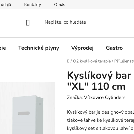
 údajů
Kontakty
O nás
pie
Technické plyny
Výprodej
Gastro
Domů
/
O2 kyslíková terapie
/
Přílušenst
Kyslíkový bar 
"XL" 110 cm
Značka:
Vítkovice Cylinders
Kyslíkový bar je designový oba
tlakové lahve ke kyslíkové ter
kyslíkový set s tlakovou lahv