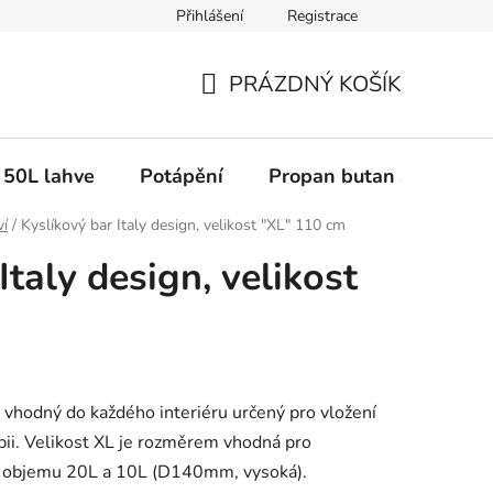
Přihlášení
Registrace
PRÁZDNÝ KOŠÍK
NÁKUPNÍ
KOŠÍK
50L lahve
Potápění
Propan butan svařované
ví
/
Kyslíkový bar Italy design, velikost "XL" 110 cm
Italy design, velikost
l vhodný do každého interiéru určený pro vložení
apii. Velikost XL je rozměrem vhodná pro
í o objemu 20L a 10L (D140mm, vysoká).