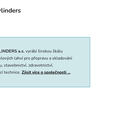
linders
LINDERS a.s.
vyrábí širokou škálu
o­vých lahví pro přepravu a skladování
, stavebnictví, zdravotnictví,
ací technice.
Zjisit více o společnosti ...