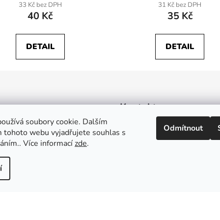
33 Kč bez DPH
31 Kč bez DPH
40 Kč
35 Kč
DETAIL
DETAIL
Kontakt
oužívá soubory cookie. Dalším
Odmítnout
 tohoto webu vyjadřujete souhlas s
eshop
@
vitkovice.cz
váním.. Více informací
zde
.
+420724110930
í
z