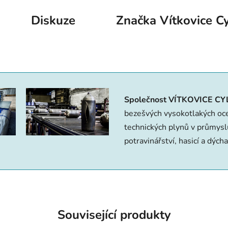
Diskuze
Značka
Vítkovice Cy
Společnost VÍTKOVICE CY
bezešvých vysokotlakých ocel
technic­kých plynů v průmyslu
potravinářství, hasicí a dých
Související produkty