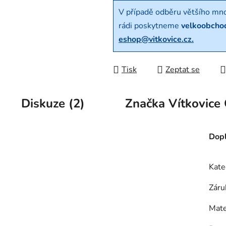
V případě odběru většího mn
rádi poskytneme
velkoobcho
eshop@vitkovice.cz.
Tisk
Zeptat se
Diskuze (2)
Značka
Vítkovice 
Dopl
Kate
Záru
Mate