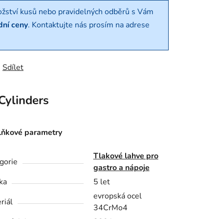
ožství kusů nebo pravidelných odběrů s Vám
dní ceny
. Kontaktujte nás prosím na adrese
Sdílet
Cylinders
ňkové parametry
Tlakové lahve pro
gorie
gastro a nápoje
ka
5 let
evropská ocel
riál
34CrMo4