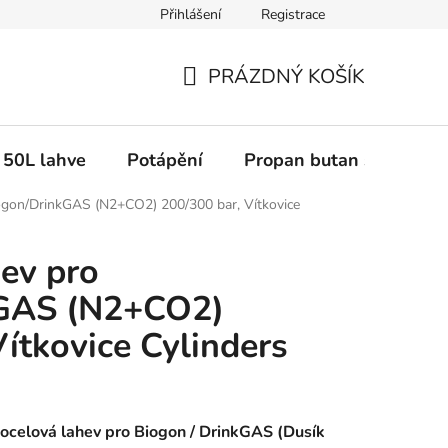
Přihlášení
Registrace
PRÁZDNÝ KOŠÍK
NÁKUPNÍ
KOŠÍK
50L lahve
Potápění
Propan butan svařované
iogon/DrinkGAS (N2+CO2) 200/300 bar, Vítkovice
hev pro
GAS (N2+CO2)
ítkovice Cylinders
 ocelová lahev pro Biogon / DrinkGAS (Dusík