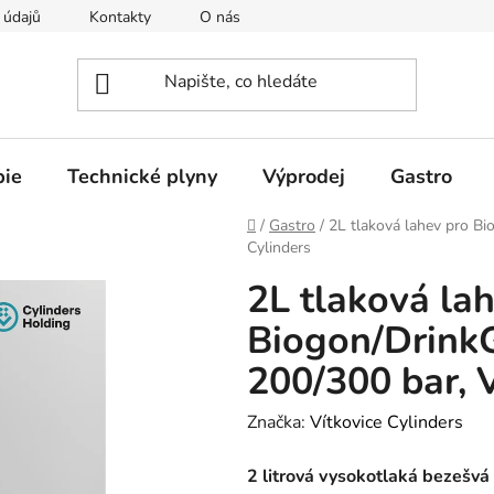
 údajů
Kontakty
O nás
pie
Technické plyny
Výprodej
Gastro
Domů
/
Gastro
/
2L tlaková lahev pro B
Cylinders
2L tlaková la
Biogon/Drink
200/300 bar, V
Značka:
Vítkovice Cylinders
2 litrová vysokotlaká bezešvá