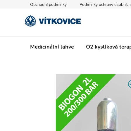
Přejít
Obchodní podmínky
Podmínky ochrany osobních
na
obsah
Medicinální lahve
O2 kyslíková tera