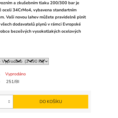
vozním a zkušebním tlaku 200/300 bar je
 oceli
34CrMo4,
vybavena standartním
m. Vaši novou l
ahev můžete pravidelně plnit
u všech dodavatelů plynů v rámci Evropské
ýrobce bezešvých vysokotlakých ocelových
Vyprodáno
251/BI
DO KOŠÍKU