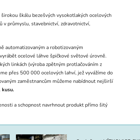
 širokou škálu bezešvých vysokotlakých ocelo­vých
ů v průmyslu, stavebnictví, zdravotnictví,
ně automatizovaným a robotizovaným
vyrábět ocelové láhve špičkové světové úrovně.
kých linkách (výroba zpětným protlačováním z
eme přes 500 000 ocelových lahví, jež vyvážíme do
ifikovaným zaměstnancům můžeme nabídnout nejširší
 kusu.
enosti a schopnos
t navrhnout produkt přímo šitý