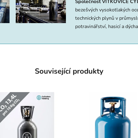
Společnost VÍTKOVICE CY
bezešvých vysokotlakých ocel
technic­kých plynů v průmyslu
potravinářství, hasicí a dých
Související produkty