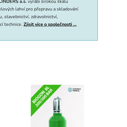
LINDERS a.s.
vyrábí širokou škálu
o­vých lahví pro přepravu a skladování
, stavebnictví, zdravotnictví,
ací technice.
Zjisit více o společnosti ...