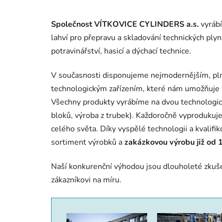
Společnost VÍTKOVICE CYLINDERS a.s.
vyrábí
lahví pro přepravu a skladování technic­kých plyn
potravinářství, hasicí a dýchací technice.
V současnosti disponujeme nejmodernějším, pl
technologickým zařízením, které nám umožňuje 
Všechny produkty vyrábíme na dvou technologic
bloků, výroba z trubek). Každoročně vyprodukuj
celého světa. Díky vyspělé technologii a kval
sortiment výrobků a
zakázkovou výrobu již od 1
Naší konkurenční výhodou jsou dlouholeté zkuš
zákazníkovi na míru.