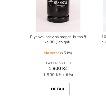
Plynová lahev na propan-butan 8
10
kg BBQ do grilu
uhl
Na dotaz
(>5 ks)
1 488 Kč bez DPH
1 800 Kč
1 900 Kč
(–5 %)
DETAIL