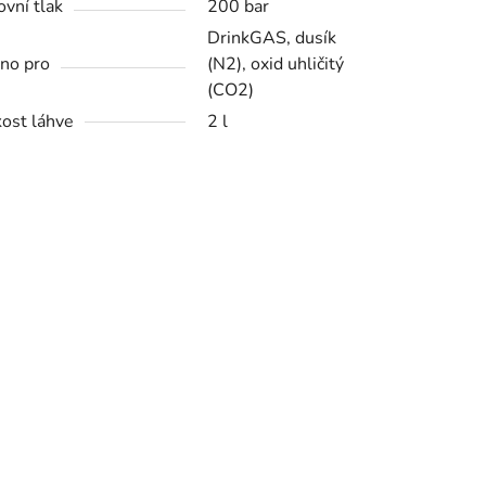
ovní tlak
200 bar
DrinkGAS, dusík
no pro
(N2), oxid uhličitý
(CO2)
kost láhve
2 l